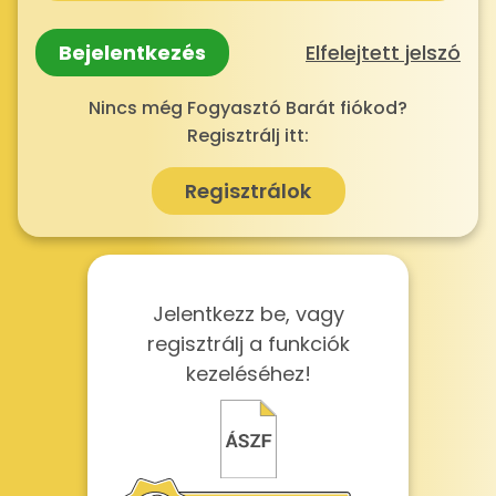
Elfelejtett jelszó
Nincs még Fogyasztó Barát fiókod?
Regisztrálj itt:
Regisztrálok
Jelentkezz be, vagy
regisztrálj a funkciók
kezeléséhez!